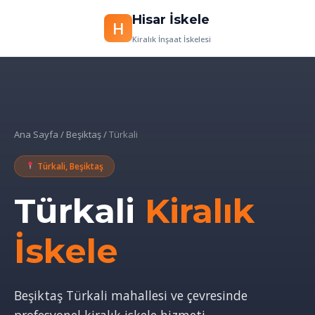
Hisar İskele
H
İçeriğe
Kiralık İnşaat İskelesi
geç
Ana Sayfa
/
Beşiktaş
/
Türkali
Türkali, Beşiktaş
Türkali
Kiralık
İskele
Beşiktaş Türkali mahallesi ve çevresinde