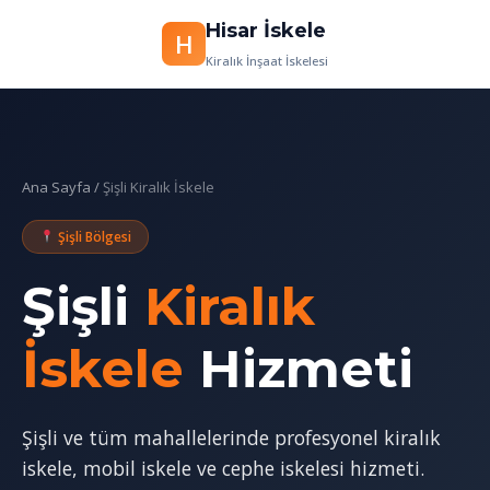
Hisar İskele
H
İçeriğe
Kiralık İnşaat İskelesi
geç
Ana Sayfa
/
Şişli Kiralık İskele
Şişli Bölgesi
Şişli
Kiralık
İskele
Hizmeti
Şişli ve tüm mahallelerinde profesyonel kiralık
iskele, mobil iskele ve cephe iskelesi hizmeti.