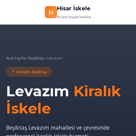
Hisar İskele
H
İçeriğe
Kiralık İnşaat İskelesi
geç
Ana Sayfa
/
Beşiktaş
/
Levazım
Levazım, Beşiktaş
Levazım
Kiralık
İskele
Beşiktaş Levazım mahallesi ve çevresinde